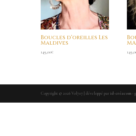
Boucles d’oreilles Les
Bo
Maldives
MA
149,00
€
149,0
Copyright ©
2026
Vol707 | développé par
id-créacom
-