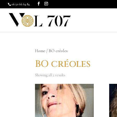
06 50 66 64 84
Home
/ BO créoles
BO créoles
Showing all 2 results