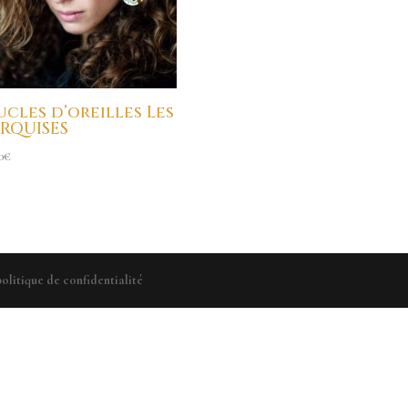
ucles d’oreilles Les
RQUISES
0
€
politique de confidentialité