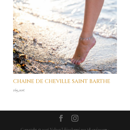
CHAINE DE CHEVILLE SAINT BARTHE
169,00
€
Copyright ©
2026
Vol707 | développé par
id-créacom
-