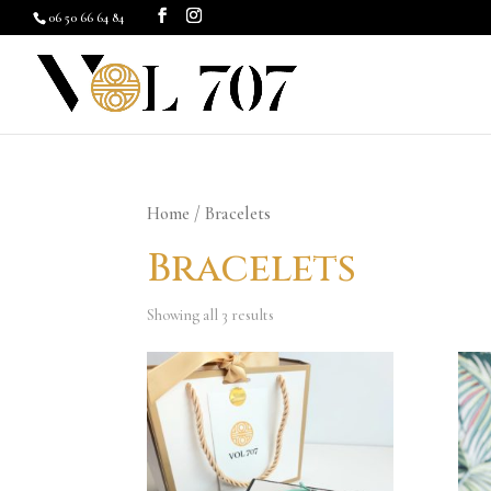
06 50 66 64 84
Home
/ Bracelets
Bracelets
Showing all 3 results