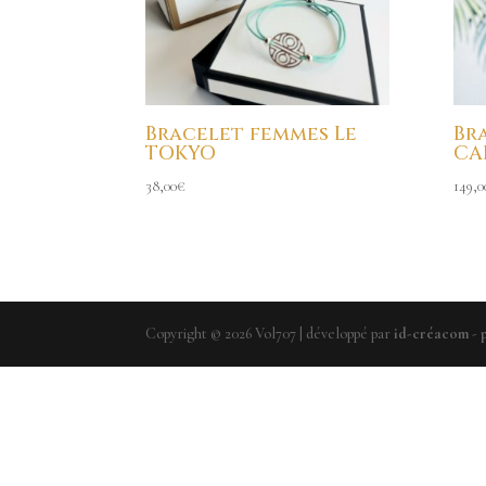
Bracelet femmes Le
Br
TOKYO
CA
38,00
€
149,0
Copyright ©
2026
Vol707 | développé par
id-créacom
-