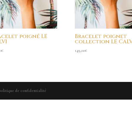
acelet poigné LE
Bracelet poignet
LVI
collection LE CALVI
0
€
149,00
€
politique de confidentialité