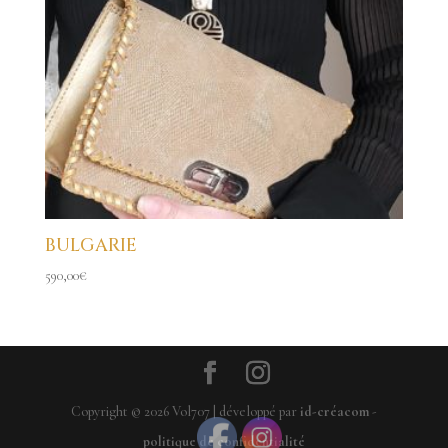
BULGARIE
590,00
€
Copyright ©
2026
Vol707 | développé par
id-créacom
-
politique de confidentialité