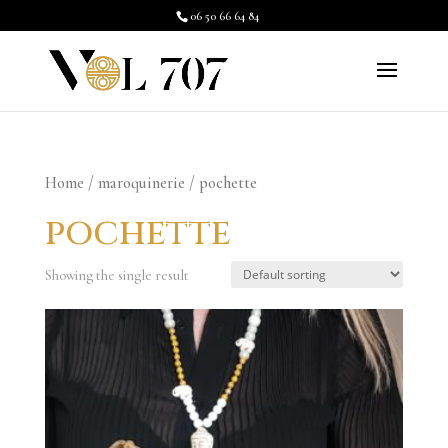
06 50 66 64 84
Home
/
maroquinerie
/ pochette
pochette
Showing the single result