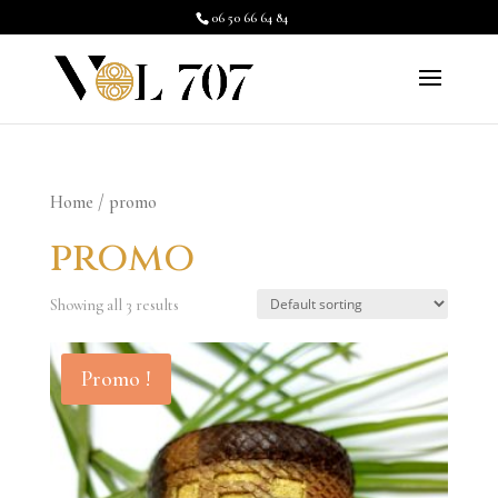
06 50 66 64 84
Home
/ promo
promo
Showing all 3 results
Promo !