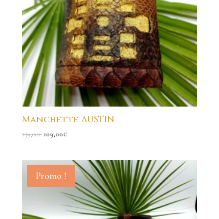
Manchette AUSTIN
159,00
€
109,00
€
Promo !