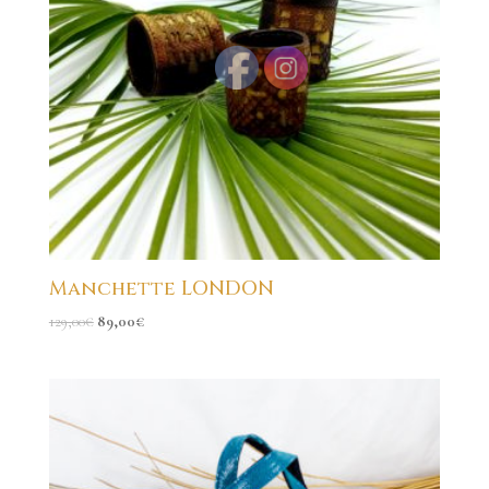
Manchette LONDON
129,00
€
89,00
€