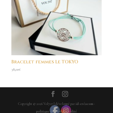
Bracelet femmes Le TOKYO
38,00
€
Copyright ©
2026
Vol707 | développé par
id-créacom
-
politique de confidentialité