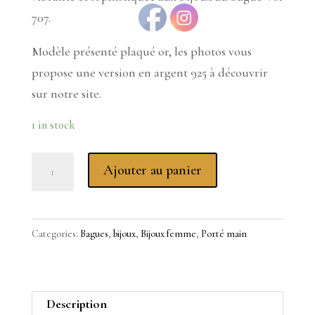
707.
Modèle présenté plaqué or, les photos vous
propose une version en argent 925 à découvrir
sur notre site.
1 in stock
Bague
Ajouter au panier
plaqué
or
Santa
Categories:
Bagues
,
bijoux
,
Bijoux femme
,
Porté main
Cruz
quantity
Description