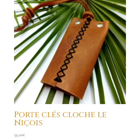
Porte clés cloche le
Niçois
59,00
€