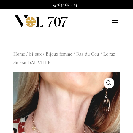
06 50 66 64 84
Home
/
bijoux
/
Bijoux femme
/
Raz du Cou
/ Le raz
du cou DAUVILLE