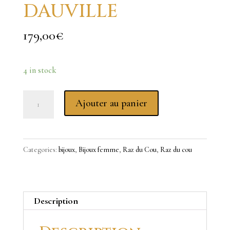
DAUVILLE
179,00
€
4 in stock
Le
Ajouter au panier
raz
du
cou
Categories:
bijoux
,
Bijoux femme
,
Raz du Cou
,
Raz du cou
DAUVILLE
quantity
Description