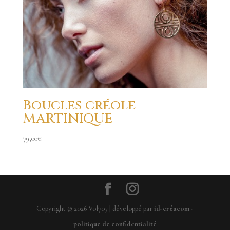
Boucles créole
MARTINIQUE
79,00
€
Copyright ©
2026
Vol707 | développé par
id-créacom
-
politique de confidentialité