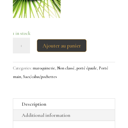
1 in stock
SAC
Ajouter au panier
HOMME
LE
ZANZIBAR
Categories:
maroquinerie
,
Non classé
,
porté épaule
,
Porté
quantity
main
,
Sacs/cabas/pochettes
Description
Additional information