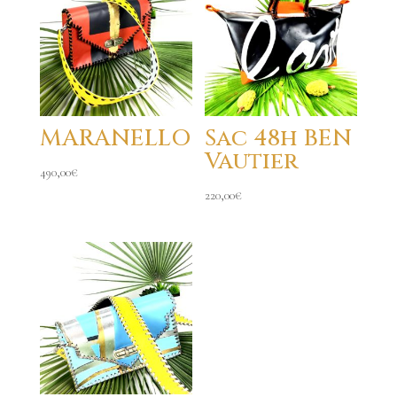
MARANELLO
Sac 48h BEN
Vautier
490,00
€
220,00
€